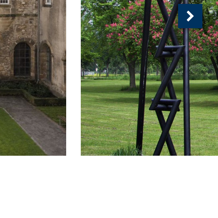
Nächs
Ansich
(
von
)