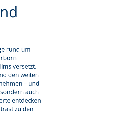
und
age rund um
erborn
ilms versetzt.
nd den weiten
rnehmen – und
, sondern auch
terte entdecken
trast zu den