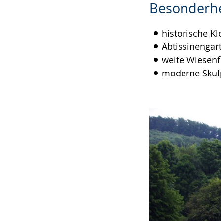
Besonderhe
historische Kl
Äbtissinengar
weite Wiesenf
moderne Skul