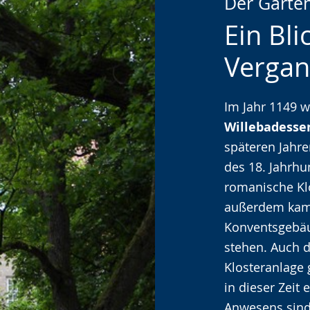
Der Garten
Leichten
Audio-
Video
Ein Bli
Sprache
Unterstützung.
in
wechseln.
Deutscher
Vergan
Gebärdenspra
wird
Im Jahr 1149 
angezeigt.
Willebadesse
späteren Jahre
des 18. Jahrhu
romanische Kl
außerdem kam 
Konventsgebäu
stehen. Auch d
Klosteranlage
in dieser Zeit
Anwesens sin