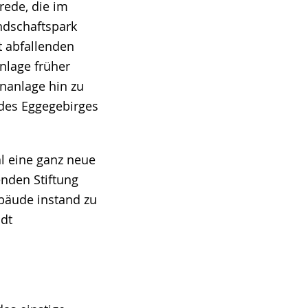
rede, die im
ndschaftspark
t abfallenden
nlage früher
ünanlage hin zu
des Eggegebirges
l eine ganz neue
enden Stiftung
ebäude instand zu
adt