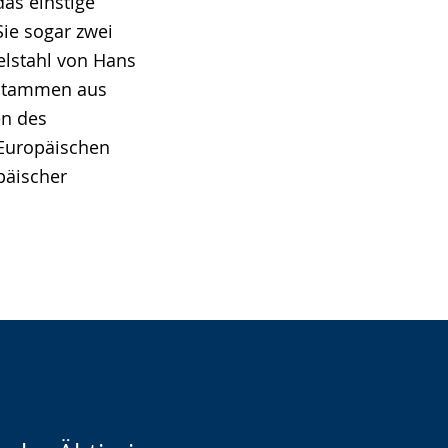
as einstige
Sie sogar zwei
elstahl von Hans
e stammen aus
en des
 Europäischen
päischer