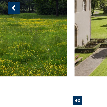
Vorherige
Ansicht:
(
von
)