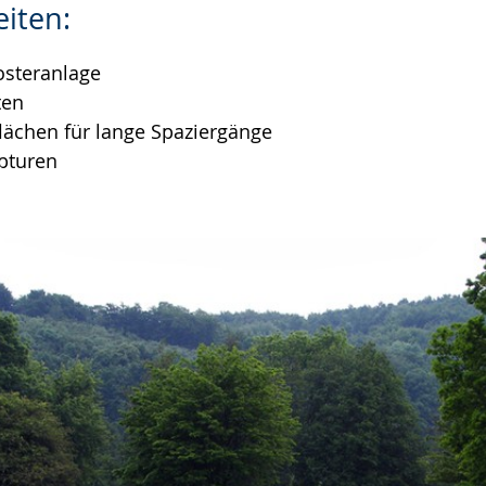
iten:
osteranlage
ten
lächen für lange Spaziergänge
pturen