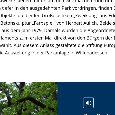
twerke stehen mitten auf den Grünflächen rund um d
 tiefer in den ausgedehnten Park vordringen, finden 
bjekte: die beiden Großplastiken „Zweiklang“ aus Ed
Betonskulptur „Farbspiel“ von Herbert Aulich. Beid
g aus dem Jahr 1979. Damals wurden die Abgeordnet
laments zum ersten Mal direkt von den Bürgern der
ählt. Aus diesem Anlass gestaltete die Stiftung Euro
ie Ausstellung in der Parkanlage in Willebadessen.
Zur
Aktiviere
Ein