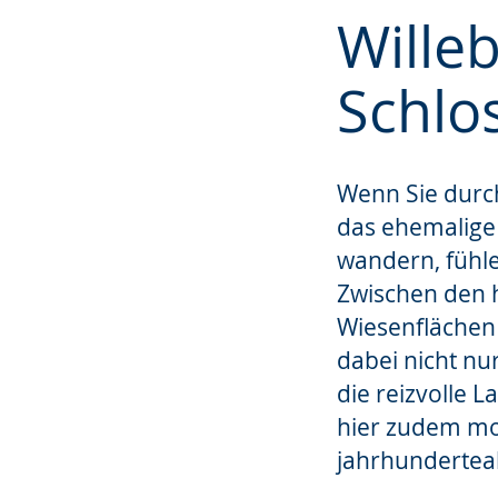
Zur
Aktiviere
Ein
Wille
Leichten
Audio-
Video
Sprache
Unterstützung.
in
Schlo
wechseln.
Deutscher
Gebärdensprach
wird
Wenn Sie durch
angezeigt.
das ehemalige
wandern, fühlen
Zwischen den 
Wiesenflächen
dabei nicht nu
die reizvolle 
hier zudem mo
jahrhundertea