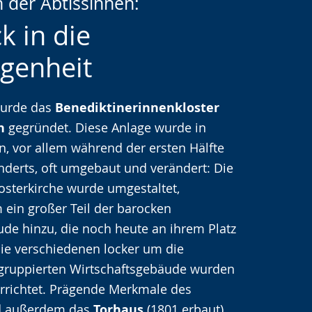
 der Äbtissinnen:
ck in die
genheit
che
wurde das
Benediktinerinnenkloster
n
gegründet. Diese Anlage wurde in
n, vor allem während der ersten Hälfte
nderts, oft umgebaut und verändert: Die
osterkirche wurde umgestaltet,
ein großer Teil der barocken
de hinzu, die noch heute an ihrem Platz
ie verschiedenen locker um die
 gruppierten Wirtschaftsgebäude wurden
 errichtet. Prägende Merkmale des
d außerdem das
Torhaus
(1801 erbaut),