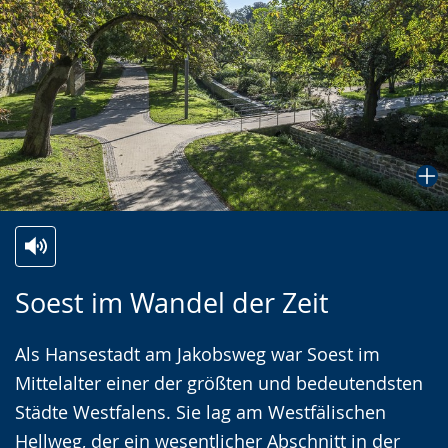
Zur
Aktiviere
Ein
Soest im Wandel der Zeit
Leichten
Audio-
Video
Sprache
Unterstützung.
in
Als Hansestadt am Jakobsweg war Soest im
wechseln.
Deutscher
Mittelalter einer der größten und bedeutendsten
Gebärdensprache
Städte Westfalens. Sie lag am Westfälischen
wird
Hellweg, der ein wesentlicher Abschnitt in der