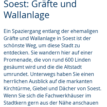
Soest: Gräfte und
Leichten
Audio-
Video
Sprache
Unterstützung.
in
Wallanlage
wechseln.
Deutscher
Gebärdensprache
Ein Spaziergang entlang der ehemaligen
wird
Gräfte und Wallanlage in Soest ist der
angezeigt.
schönste Weg, um diese Stadt zu
entdecken. Sie wandern hier auf einer
Promenade, die von rund 600 Linden
gesäumt wird und die die Altstadt
umrundet. Unterwegs haben Sie einen
herrlichen Ausblick auf die markanten
Kirchtürme, Giebel und Dächer von Soest.
Wenn Sie sich die Fachwerkhäuser im
Stadtkern gern aus der Nähe anschauen