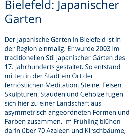
Bielefeld: Japanischer
Leichten
Audio-
Video
Sprache
Unterstützung.
in
Garten
wechseln.
Deutscher
Gebärdensprache
Der Japanische Garten in Bielefeld ist in
wird
der Region einmalig. Er wurde 2003 im
angezeigt.
traditionellen Stil japanischer Gärten des
17. Jahrhunderts gestaltet. So entstand
mitten in der Stadt ein Ort der
fernöstlichen Meditation. Steine, Felsen,
Skulpturen, Stauden und Gehölze fügen
sich hier zu einer Landschaft aus
asymmetrisch angeordneten Formen und
Farben zusammen. Im Frühling blühen
darin über 70 Azaleen und Kirschbäume,