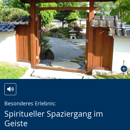
Zur
Aktiviere
Ein
Besonderes Erlebnis:
Leichten
Audio-
Video
Spiritueller Spaziergang im
Sprache
Unterstützung.
in
Geiste
wechseln.
Deutscher