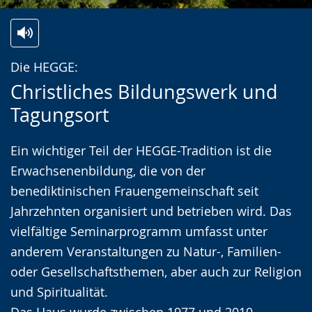
Zur
Aktiviere
Ein
Die HEGGE:
Leichten
Audio-
Video
Christliches Bildungswerk und
Sprache
Unterstützung.
in
Tagungsort
wechseln.
Deutscher
Gebärdensprache
Ein wichtiger Teil der HEGGE-Tradition ist die
wird
Erwachsenenbildung, die von der
angezeigt.
benediktinischen Frauengemeinschaft seit
Jahrzehnten organisiert und betrieben wird. Das
vielfältige Seminarprogramm umfasst unter
anderem Veranstaltungen zu Natur-, Familien-
oder Gesellschaftsthemen, aber auch zur Religion
und Spiritualität.
Das Haus wurde zwischen 1977 und 2010