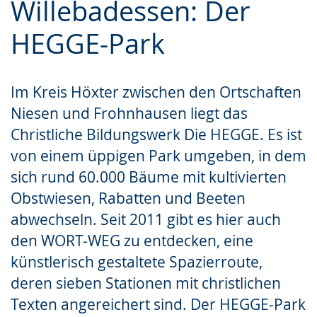
Willebadessen: Der
Leichten
Audio-
Video
Sprache
Unterstützung.
in
HEGGE-Park
wechseln.
Deutscher
Gebärdensprache
Im Kreis Höxter zwischen den Ortschaften
wird
Niesen und Frohnhausen liegt das
angezeigt.
Christliche Bildungswerk Die HEGGE. Es ist
von einem üppigen Park umgeben, in dem
sich rund 60.000 Bäume mit kultivierten
Obstwiesen, Rabatten und Beeten
abwechseln. Seit 2011 gibt es hier auch
den WORT-WEG zu entdecken, eine
künstlerisch gestaltete Spazierroute,
deren sieben Stationen mit christlichen
Texten angereichert sind. Der HEGGE-Park