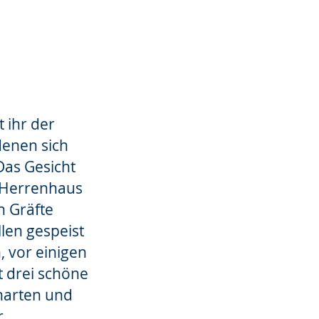
 ihr der
denen sich
Das Gesicht
 Herrenhaus
n Gräfte
len gespeist
 vor einigen
t drei schöne
narten und
r