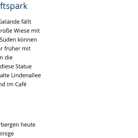
ftspark
elände fällt
 große Wiese mit
m Süden können
r früher mit
n die
diese Statue
alte Lindenallee
nd im Café
rbergen heute
inige