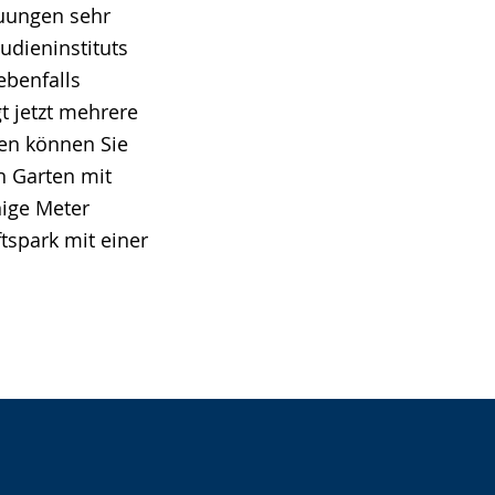
auungen sehr
udieninstituts
ebenfalls
 jetzt mehrere
en können Sie
n Garten mit
nige Meter
tspark mit einer