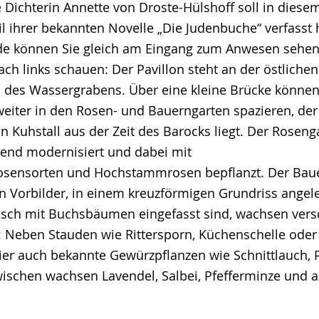
 Dichterin Annette von Droste-Hülshoff soll in diese
eil ihrer bekannten Novelle „Die Judenbuche“ verfasst
de können Sie gleich am Eingang zum Anwesen sehen
ch links schauen: Der Pavillon steht an der östliche
 des Wassergrabens. Über eine kleine Brücke könne
eiter in den Rosen- und Bauerngarten spazieren, de
 Kuhstall aus der Zeit des Barocks liegt. Der Rosen
end modernisiert und dabei mit
sensorten und Hochstammrosen bepflanzt. Der Bauer
en Vorbilder, in einem kreuzförmigen Grundriss angele
sisch mit Buchsbäumen eingefasst sind, wachsen ver
: Neben Stauden wie Rittersporn, Küchenschelle od
hier auch bekannte Gewürzpflanzen wie Schnittlauch, P
wischen wachsen Lavendel, Salbei, Pfefferminze und a