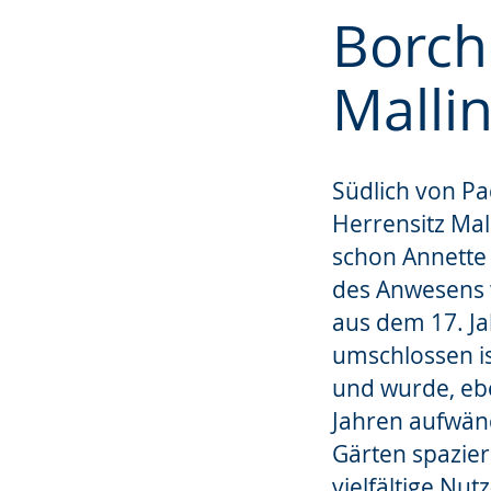
Zur
Aktiviere
Ein
Borch
Leichten
Audio-
Video
Sprache
Unterstützung.
in
Malli
wechseln.
Deutscher
Gebärdensprach
wird
Südlich von Pa
angezeigt.
Herrensitz Mal
schon Annette 
des Anwesens 
aus dem 17. Ja
umschlossen i
und wurde, eb
Jahren aufwänd
Gärten spazie
vielfältige Nu