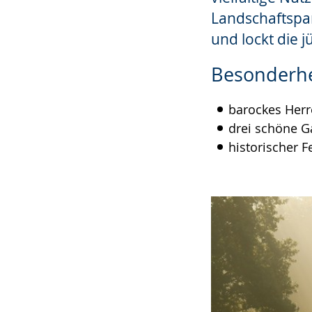
Landschaftspa
und lockt die 
Besonderhe
barockes Her
drei schöne G
historischer F