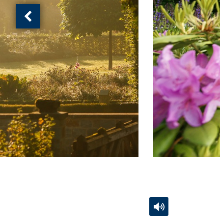
Vorherige
Ansicht:
(
von
)