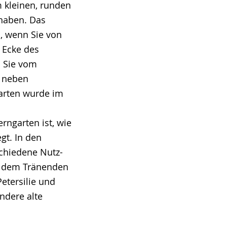
m kleinen, runden
 haben. Das
, wenn Sie von
n Ecke des
n Sie vom
r neben
garten wurde im
ngarten ist, wie
gt. In den
schiedene Nutz-
er dem Tränenden
etersilie und
ndere alte