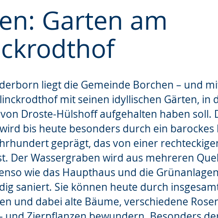
en: Garten am
nckrodthof
e
derborn liegt die Gemeinde Borchen – und mit
linckrodthof mit seinen idyllischen Gärten, in 
von Droste-Hülshoff aufgehalten haben soll. 
wird bis heute besonders durch ein barockes
hrhundert geprägt, das von einer rechteckige
st. Der Wassergraben wird aus mehreren Quel
enso wie das Haupthaus und die Grünanlagen,
ig saniert. Sie können heute durch insgesam
ren und dabei alte Bäume, verschiedene Rose
tz- und Zierpflanzen bewundern. Besonders de