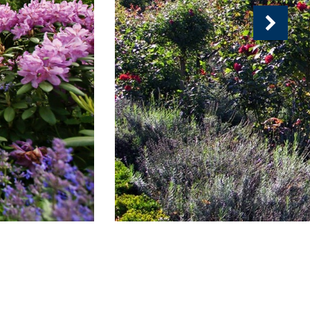
Nächs
Ansich
(
von
)