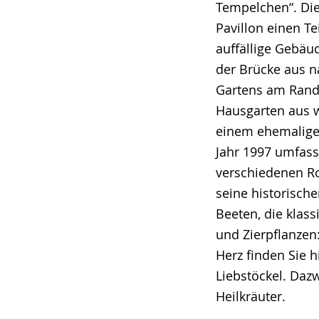
Tempelchen“. Die
Pavillon einen T
auffällige Gebäu
der Brücke aus na
Gartens am Rand
Hausgarten aus w
einem ehemaligen
Jahr 1997 umfass
verschiedenen Ro
seine historisch
Beeten, die klas
und Zierpflanzen
Herz finden Sie 
Liebstöckel. Daz
Heilkräuter.