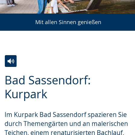
Mit allen Sinnen genießen
Zur
Aktiviere
Ein
Bad Sassendorf:
Leichten
Audio-
Video
Sprache
Unterstützung.
in
Kurpark
wechseln.
Deutscher
Gebärdensprache
Im Kurpark Bad Sassendorf spazieren Sie
wird
durch Themengärten und an malerischen
angezeigt.
Teichen, einem renaturisierten Bachlauf,