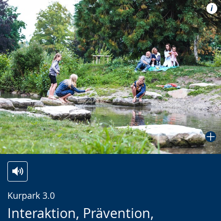
Zur
Aktiviere
Ein
Kurpark 3.0
Leichten
Audio-
Video
Interaktion, Prävention,
Sprache
Unterstützung.
in