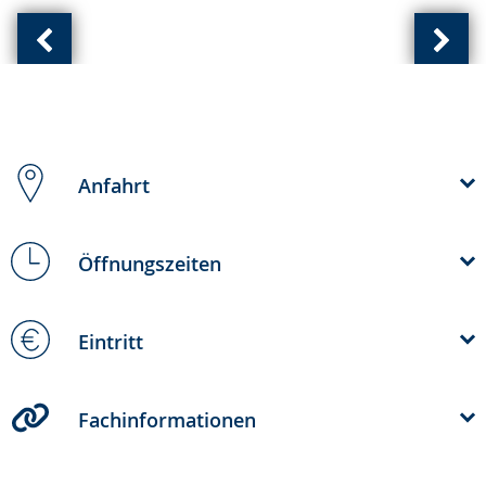
Vorherige
Näch
Ansicht:
Ansic
(
(
von
von
)
)
Anfahrt
Öffnungszeiten
Eintritt
Fachinformationen