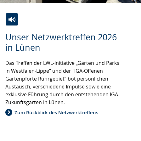
Zur
Aktiviere
Ein
Unser Netzwerktreffen 2026
Leichten
Audio-
Video
Sprache
Unterstützung.
in
in Lünen
wechseln.
Deutscher
Gebärdensprache
Das Treffen der LWL-Initiative „Gärten und Parks
wird
in Westfalen-Lippe“ und der "IGA-Offenen
angezeigt.
Gartenpforte Ruhrgebiet“ bot persönlichen
Austausch, verschiedene Impulse sowie eine
exklusive Führung durch den entstehenden IGA-
Zukunftsgarten in Lünen.
Zum Rückblick des Netzwerktreffens