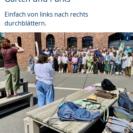
wechseln.
Deutscher
Einfach von links nach rechts
Gebärdensprache
durchblättern.
wird
angezeigt.