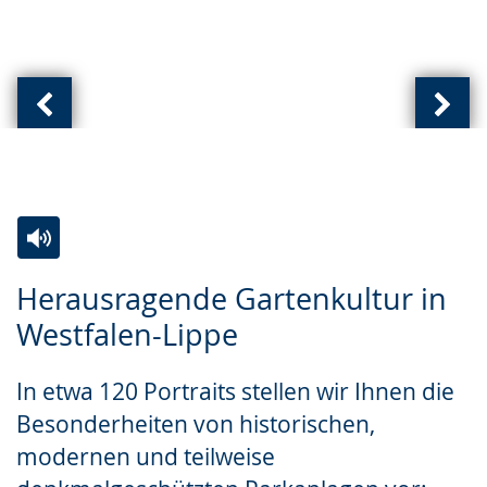
Vorherige
Näch
Ansicht:
Ansic
(
(
von
von
)
)
Zur
Aktiviere
Ein
Herausragende Gartenkultur in
Leichten
Audio-
Video
Westfalen-Lippe
Sprache
Unterstützung.
in
wechseln.
Deutscher
In etwa 120 Portraits stellen wir Ihnen die
Gebärdensprache
Besonderheiten von historischen,
wird
modernen und teilweise
angezeigt.