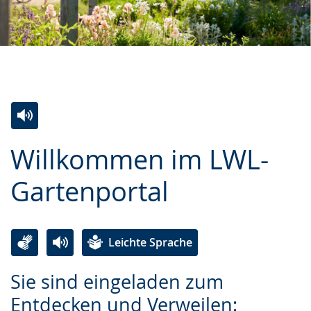
Zur
Aktiviere
Ein
Willkommen im LWL-
Leichten
Audio-
Video
Sprache
Unterstützung.
in
Gartenportal
wechseln.
Deutscher
Gebärdensprache
wird
Leichte Sprache
angezeigt.
Zur
Aktiviere
Ein
Sie sind eingeladen zum
Leichten
Audio-
Video
Entdecken und Verweilen:
Sprache
Unterstützung.
in