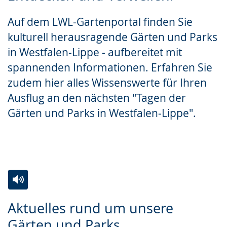
wechseln.
Deutscher
Auf dem LWL-Gartenportal finden Sie
Gebärdensprache
kulturell herausragende Gärten und Parks
wird
in Westfalen-Lippe - aufbereitet mit
angezeigt.
spannenden Informationen. Erfahren Sie
zudem hier alles Wissenswerte für Ihren
Ausflug an den nächsten "Tagen der
Gärten und Parks in Westfalen-Lippe".
Zur
Aktiviere
Ein
Aktuelles rund um unsere
Leichten
Audio-
Video
Gärten und Parks
Sprache
Unterstützung.
in