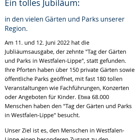
Ein tolles Jubiläum:
Leichten
Audio-
Video
Sprache
Unterstützung.
in
in den vielen Gärten und Parks unserer
wechseln.
Deutscher
Region.
Gebärdensprache
wird
Am 11. und 12. Juni 2022 hat die
angezeigt.
Jubliäumsausgabe, der zehnte "Tag der Gärten
und Parks in Westfalen-Lippe", statt gefunden.
Ihre Pforten haben über 150 private Gärten sowie
öffentliche Parks geöffnet, mit fast 180 tollen
Veranstaltungen wie Fachführungen, Konzerten
oder Angeboten für Kinder. Etwa 68.000
Menschen haben den "Tag der Gärten und Parks
in Westfalen-Lippe" besucht.
Unser Ziel ist es, den Menschen in Westfalen-
Lippe einen besonderen Zugang zu den