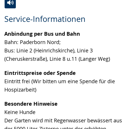
Zur
Aktiviere
Ein
Service-Informationen
Leichten
Audio-
Video
Sprache
Unterstützung.
in
Anbindung per Bus und Bahn
wechseln.
Deutscher
Bahn: Paderborn Nord;
Gebärdensprache
Bus: Linie 2 (Heinrichskirche), Linie 3
wird
(Cheruskerstraße), Linie 8 u.11 (Langer Weg)
angezeigt.
Eintrittspreise oder Spende
Eintritt frei (Wir bitten um eine Spende für die
Hospizarbeit)
Besondere Hinweise
Keine Hunde
Der Garten wird mit Regenwasser bewässert aus
der 5000 Liter-Zisterne unter der erhöhten