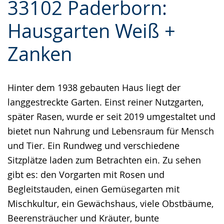
33102 Paderborn:
Leichten
Audio-
Video
Sprache
Unterstützung.
in
Hausgarten Weiß +
wechseln.
Deutscher
Zanken
Gebärdensprache
wird
angezeigt.
Hinter dem 1938 gebauten Haus liegt der
langgestreckte Garten. Einst reiner Nutzgarten,
später Rasen, wurde er seit 2019 umgestaltet und
bietet nun Nahrung und Lebensraum für Mensch
und Tier. Ein Rundweg und verschiedene
Sitzplätze laden zum Betrachten ein. Zu sehen
gibt es: den Vorgarten mit Rosen und
Begleitstauden, einen Gemüsegarten mit
Mischkultur, ein Gewächshaus, viele Obstbäume,
Beerensträucher und Kräuter, bunte