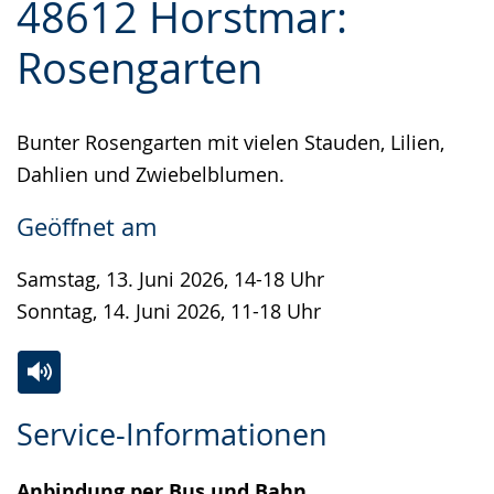
48612 Horstmar:
Leichten
Audio-
Video
Sprache
Unterstützung.
in
Rosengarten
wechseln.
Deutscher
Gebärdensprache
Bunter Rosengarten mit vielen Stauden, Lilien,
wird
Dahlien und Zwiebelblumen.
angezeigt.
Geöffnet am
Samstag, 13. Juni 2026, 14-18 Uhr
Sonntag, 14. Juni 2026, 11-18 Uhr
Zur
Aktiviere
Ein
Service-Informationen
Leichten
Audio-
Video
Sprache
Unterstützung.
in
Anbindung per Bus und Bahn