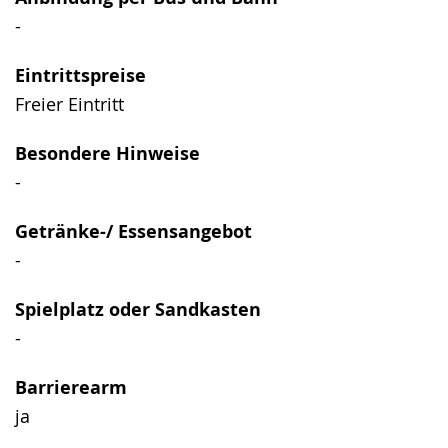
wechseln.
Deutscher
-
Gebärdensprache
wird
Eintrittspreise
angezeigt.
Freier Eintritt
Besondere Hinweise
-
Getränke-/ Essensangebot
-
Spielplatz oder Sandkasten
-
Barrierearm
ja