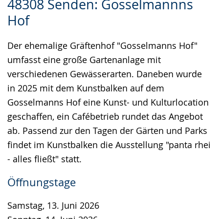
48308 Senden: Gosselmannns
Leichten
Audio-
Video
Hof
Sprache
Unterstützung.
in
wechseln.
Deutscher
Der ehemalige Gräftenhof "Gosselmanns Hof"
Gebärdensprache
umfasst eine große Gartenanlage mit
wird
verschiedenen Gewässerarten. Daneben wurde
angezeigt.
in 2025 mit dem Kunstbalken auf dem
Gosselmanns Hof eine Kunst- und Kulturlocation
geschaffen, ein Cafébetrieb rundet das Angebot
ab. Passend zur den Tagen der Gärten und Parks
findet im Kunstbalken die Ausstellung "panta rhei
- alles fließt" statt.
Öffnungstage
Samstag, 13. Juni 2026