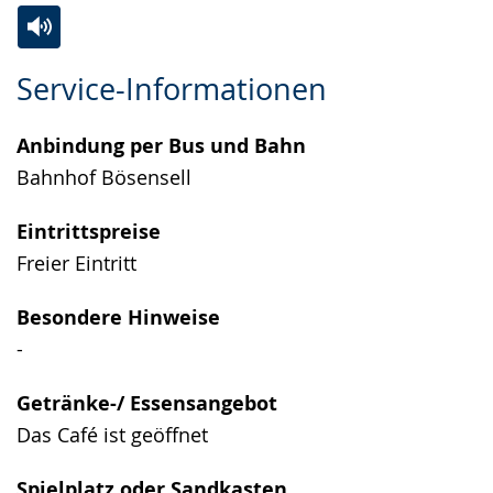
Zur
Aktiviere
Ein
Service-Informationen
Leichten
Audio-
Video
Sprache
Unterstützung.
in
Anbindung per Bus und Bahn
wechseln.
Deutscher
Bahnhof Bösensell
Gebärdensprache
wird
Eintrittspreise
angezeigt.
Freier Eintritt
Besondere Hinweise
-
Getränke-/ Essensangebot
Das Café ist geöffnet
Spielplatz oder Sandkasten