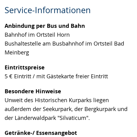
Zur
Aktiviere
Ein
Service-Informationen
Leichten
Audio-
Video
Sprache
Unterstützung.
in
Anbindung per Bus und Bahn
wechseln.
Deutscher
Bahnhof im Ortsteil Horn
Gebärdensprache
Bushaltestelle am Busbahnhof im Ortsteil Bad
wird
Meinberg
angezeigt.
Eintrittspreise
5 € Eintritt / mit Gästekarte freier Eintritt
Besondere Hinweise
Unweit des Historischen Kurparks liegen
außerdem der Seekurpark, der Bergkurpark und
der Länderwaldpark "Silvaticum".
Getränke-/ Essensangebot