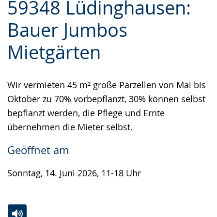
59348 Lüdinghausen:
Leichten
Audio-
Video
Sprache
Unterstützung.
in
Bauer Jumbos
wechseln.
Deutscher
Mietgärten
Gebärdensprache
wird
angezeigt.
Wir vermieten 45 m² große Parzellen von Mai bis
Oktober zu 70% vorbepflanzt, 30% können selbst
bepflanzt werden, die Pflege und Ernte
übernehmen die Mieter selbst.
Geöffnet am
Sonntag, 14. Juni 2026, 11-18 Uhr