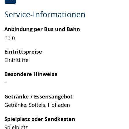
Zur
Aktiviere
Ein
Service-Informationen
Leichten
Audio-
Video
Sprache
Unterstützung.
in
Anbindung per Bus und Bahn
wechseln.
Deutscher
nein
Gebärdensprache
wird
Eintrittspreise
angezeigt.
Eintritt frei
Besondere Hinweise
-
Getränke-/ Essensangebot
Getränke, Softeis, Hofladen
Spielplatz oder Sandkasten
Spielplatz