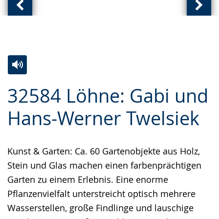
Vorherige
Näch
Ansicht:
Ansic
(
(
von
von
)
)
Zur
Aktiviere
Ein
32584 Löhne: Gabi und
Leichten
Audio-
Video
Sprache
Unterstützung.
in
Hans-Werner Twelsiek
wechseln.
Deutscher
Gebärdensprache
Kunst & Garten: Ca. 60 Gartenobjekte aus Holz,
wird
Stein und Glas machen einen farbenprächtigen
angezeigt.
Garten zu einem Erlebnis. Eine enorme
Pflanzenvielfalt unterstreicht optisch mehrere
Wasserstellen, große Findlinge und lauschige