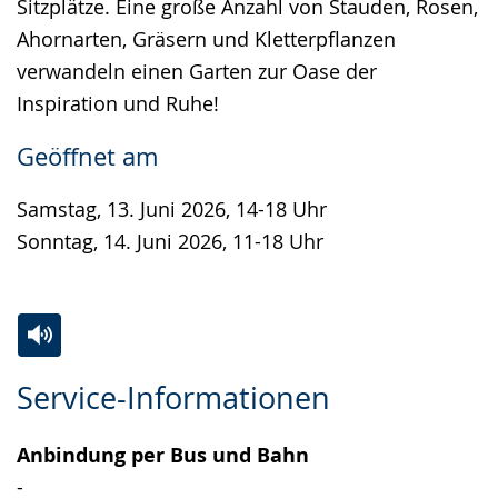
Sitzplätze. Eine große Anzahl von Stauden, Rosen,
Ahornarten, Gräsern und Kletterpflanzen
verwandeln einen Garten zur Oase der
Inspiration und Ruhe!
Geöffnet am
Samstag, 13. Juni 2026, 14-18 Uhr
Sonntag, 14. Juni 2026, 11-18 Uhr
Zur
Aktiviere
Ein
Service-Informationen
Leichten
Audio-
Video
Sprache
Unterstützung.
in
Anbindung per Bus und Bahn
wechseln.
Deutscher
-