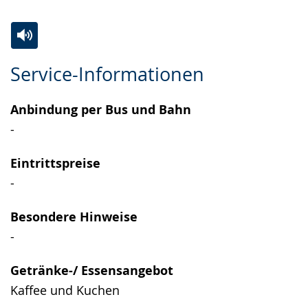
Zur
Aktiviere
Ein
Service-Informationen
Leichten
Audio-
Video
Sprache
Unterstützung.
in
Anbindung per Bus und Bahn
wechseln.
Deutscher
-
Gebärdensprache
wird
Eintrittspreise
angezeigt.
-
Besondere Hinweise
-
Getränke-/ Essensangebot
Kaffee und Kuchen