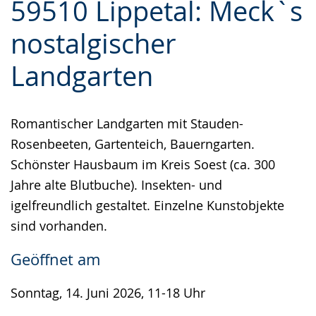
59510 Lippetal: Meck`s
Leichten
Audio-
Video
Sprache
Unterstützung.
in
nostalgischer
wechseln.
Deutscher
Landgarten
Gebärdensprache
wird
angezeigt.
Romantischer Landgarten mit Stauden-
Rosenbeeten, Gartenteich, Bauerngarten.
Schönster Hausbaum im Kreis Soest (ca. 300
Jahre alte Blutbuche). Insekten- und
igelfreundlich gestaltet. Einzelne Kunstobjekte
sind vorhanden.
Geöffnet am
Sonntag, 14. Juni 2026, 11-18 Uhr